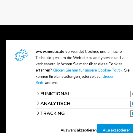
www.mestic.de
verwendet Cookies und ähnliche
UNTERSTÜTZUNG
ÜBER U
Technologien, um die Website zu analysieren und zu
verbessern. Möchten Sie mehr über diese Cookies
Versand und Rückgabe
Über Me
erfahren?
Klicken Sie hier für unsere Cookie-Politik
. Sie
Handbücher
Händler
können Ihre Einstellungen jederzeit auf
dieser
Seite
ändern.
Kontakt
FUNKTIONAL
ANALYTISCH
TRACKING
Auswahl akzeptieren
Alle akzeptieren