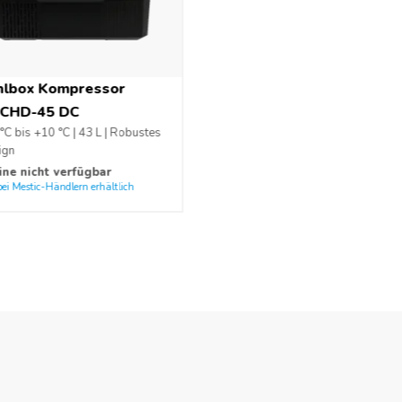
hlbox Kompressor
CHD-45 DC
°C bis +10 °C | 43 L | Robustes
ign
ine nicht verfügbar
bei Mestic-Händlern erhältlich