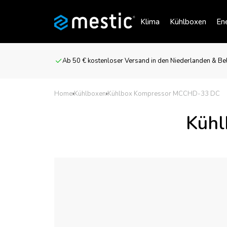
Klima
Kühlboxen
Ene
Ab 50 € kostenloser Versand in den Niederlanden & Be
Home
›
Kühlboxen
›
Kühlbox Kompressor MCCHD-33 DC
Kühl