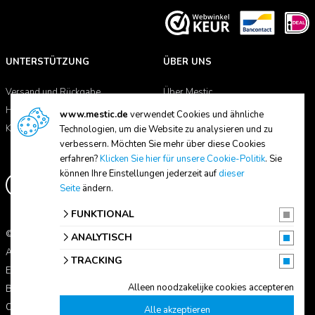
UNTERSTÜTZUNG
ÜBER UNS
Versand und Rückgabe
Über Mestic
Handbücher
Händlersuche
www.mestic.de
verwendet Cookies und ähnliche
Kontakt
Technologien, um die Website zu analysieren und zu
verbessern. Möchten Sie mehr über diese Cookies
erfahren?
Klicken Sie hier für unsere Cookie-Politik
. Sie
können Ihre Einstellungen jederzeit auf
dieser
Seite
ändern.
FUNKTIONAL
© 2026 Mestic
ANALYTISCH
Alle Preise verstehen sich inkl. MwSt.
TRACKING
Erklärung zum Datenschutz
Alleen noodzakelijke cookies accepteren
Bedingungen und Konditionen
Cookie-Einstellungen
Alle akzeptieren