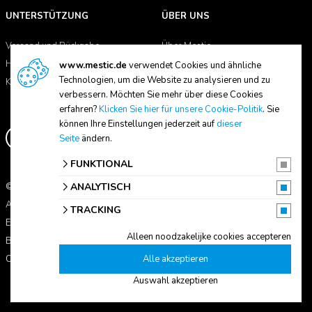
UNTERSTÜTZUNG
ÜBER UNS
Versand und Rückgabe
Über Mestic
Handbücher
Händlersuche
www.mestic.de
verwendet Cookies und ähnliche
Technologien, um die Website zu analysieren und zu
Kontakt
verbessern. Möchten Sie mehr über diese Cookies
erfahren?
Klicken Sie hier für unsere Cookie-Politik
. Sie
können Ihre Einstellungen jederzeit auf
dieser
Seite
ändern.
FUNKTIONAL
© 2026 Mestic
ANALYTISCH
Alle Preise verstehen sich inkl. MwSt.
TRACKING
Erklärung zum Datenschutz
Alleen noodzakelijke cookies accepteren
Bedingungen und Konditionen
Cookie-Einstellungen
Alle akzeptieren
Auswahl akzeptieren