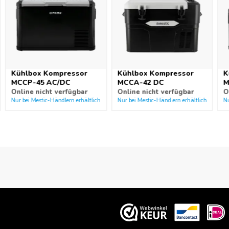
Stromkabeln geliefert.
Kühlbox Kompressor
Kühlbox Kompressor
K
MCCP-45 AC/DC
MCCA-42 DC
M
Online nicht verfügbar
Online nicht verfügbar
O
Nur bei Mestic-Händlern erhältlich
Nur bei Mestic-Händlern erhältlich
Nu