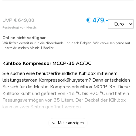
€
479,-
UVP € 649,00
Festgelegt von Mestic
Online nicht verfügbar
Wir liefern derzeit nur in die Niederlande und nach Belgien. Wir verweisen gerne auf
unsere deutschen Mestic-Händler.
Kühlbox Kompressor MCCP-35 AC/DC
Sie suchen eine benutzerfreundliche Kühlbox mit einem
leistungsstarken Kompressorkühlsystem? Dann entscheiden
Sie sich für die Mestic-Kompressorkühlbox MCCP-35. Diese
Kühlbox kühlt und gefriert von -18 °C bis +20 °C und hat ein
Fassungsvermögen von 35 Litern. Der Deckel der Kühlbox
kann an zwei Seiten geöffnet werden.
Leistungsstarke Kompressortechnologie
Mehr anzeigen
Dank des leistungsstarken Kompressors und der guten