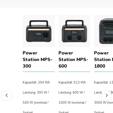
Power
Power
Power
Station MPS-
Station MPS-
Station
300
600
1800
Kapazität: 204 Wh
Kapazität: 512 Wh
Kapazität: 
Leistung: 300 W /
Leistung: 600 W /
Leistung: 18
500 W (nominal /
1000 W (nominal /
3000 W (nom
Spitze)
Spitze)
Spitze)