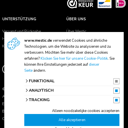
UNTERSTÜTZUNG
ÜBER UNS
Versand und Rückgabe
Über Mestic
Handbücher
Händlersuche
www.mestic.de
verwendet Cookies und ähnliche
Kontakt
Technologien, um die Website zu analysieren und zu
verbessern. Möchten Sie mehr über diese Cookies
erfahren?
Klicken Sie hier für unsere Cookie-Politik
. Sie
können Ihre Einstellungen jederzeit auf
dieser
Seite
ändern.
FUNKTIONAL
© 2026 Mestic
ANALYTISCH
Alle Preise verstehen sich inkl. MwSt.
TRACKING
Erklärung zum Datenschutz
Alleen noodzakelijke cookies accepteren
Bedingungen und Konditionen
Cookie-Einstellungen
Alle akzeptieren