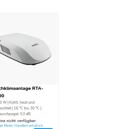
 8530 BTU/h
WP 3)
tstärke einstellbar auf der linken und rechten Seite
chklimaanlage RTA-
00
0 W) / 4,4 A (965 W)
 W | Kühlt, heizt und
euchtet | 16 °C bis 30 °C |
äuschpegel: 53 dB
ine nicht verfügbar
bei Mestic-Händlern erhältlich