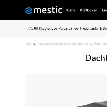
Klima
Kühlboxen
Ene
Ab 50 € kostenloser Versand in den Niederlanden & Be
Home
›
Klima
›
Klimageräte
›
Dachklimaanlage RTA-2500L sc
Dach