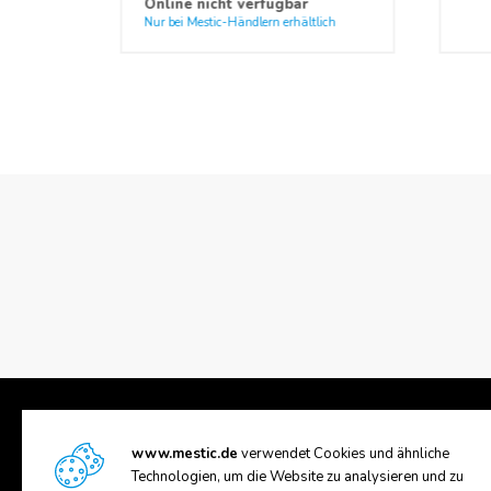
Online nicht verfügbar
Filter
HEPA filt
Nur bei Mestic-Händlern erhältlich
Heizleistung
2750 W |
Betriebstemperatur
-5 °C bis 
www.mestic.de
verwendet Cookies und ähnliche
Technologien, um die Website zu analysieren und zu