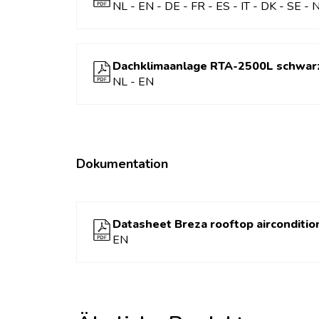
umweltfreundliches Kältemittel, mit Polypropyle
NL - EN - DE - FR - ES - IT - DK - SE - 
EAN-code
8712757
Dachklimaanlage RTA-2500L schwar
Geeignet für Fahrzeuge bis
8 m
NL - EN
zu
Gewicht
36 kg
Höhe Innengerät
5 cm
Dokumentation
Klimatisierung
Höhe Außeneinheit
25,9 cm
Klimatisierung
Datasheet Breza rooftop airconditio
EN
Inklusive Fernbedienung
Ja
Einstellbarer
16 - 31 °
Temperaturbereich