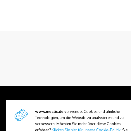
www.mestic.de
verwendet Cookies und ähnliche
UNTERSTÜTZUNG
ÜBER U
Technologien, um die Website zu analysieren und zu
verbessern. Möchten Sie mehr über diese Cookies
Versand und Rückgabe
Über Me
erfahren?
Klicken Sie hier für unsere Cookie-Politik
. Sie