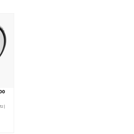
00
z |