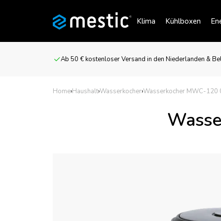
Klima
Kühlboxen
Ene
Ab 50 € kostenloser Versand in den Niederlanden & Be
Home
›
Haushalt
›
Wasserkocher
›
Wasserkocher MWC-120 0
Wasse