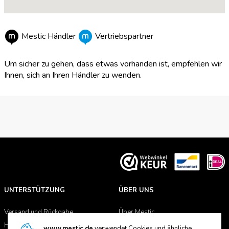
Pieper Gmbh&Co.Kg-Grosshandel
Mestic Händler
Vertriebspartner
Rockwoolstrasse 35, DE-45966 Gladbeck
Um sicher zu gehen, dass etwas vorhanden ist, empfehlen wir
Ihnen, sich an Ihren Händler zu wenden.
Bernhard Gluck Gmbh
Ohmstrasse 16, DE-85254 Sulzemoos
Van Duinkerken Recreatie B.V.
Arkerpoort 1, 3861 PS Nijkerk
Vrijbuiter Zaandam B.V.
UNTERSTÜTZUNG
ÜBER UNS
Stormhoek 17, 1506 SW Zaandam
Versand und Rückgabe
Über Mestic
Handbücher
Händlersuche
www.mestic.de
verwendet Cookies und ähnliche