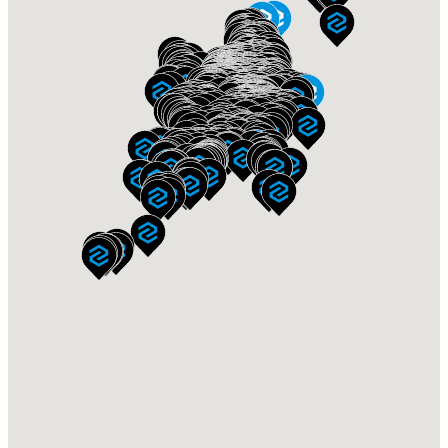
Kampeerwereld Hendriks B.V.
Harderwijkerweg 183, 3852 AC Ermelo
Wagner Ecommerce Group Gmbh
Ludwigstrasse 43, DE-63667 Nidda
D.K.W. Caravans Bvba
Roeselarestraat 415, BE-8560 Wevelgem
Kama Fritid Ab
Momarken 3, SE-556 50 Jonkoping
Linberg Caravan Centrum Bv
Rijksweg 231, 5124 NA Molenschot