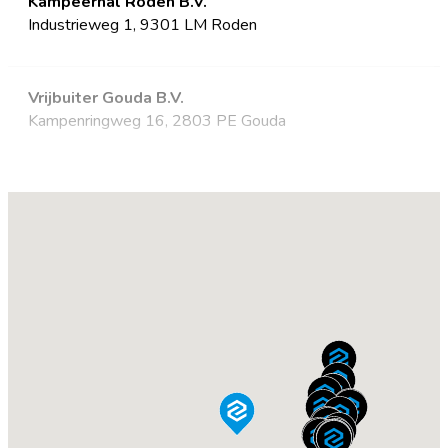
Kampeerhal Roden B.V.
Industrieweg 1, 9301 LM Roden
Vrijbuiter Gouda B.V.
Kampenringweg 16, 2803 PE Gouda
Kampeerwinkel Roermond
Schaarbroekerweg 4a, 6042 EJ Roermond
De Wit Schijndel
Rooiseweg 22, 5481 SJ Schijndel
Reinders Recreatie
Neptunusweg 40, 8938 AA Leeuwarden