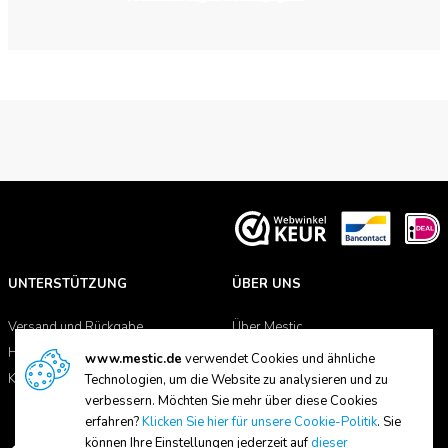
UNTERSTÜTZUNG
ÜBER UNS
Versand und Rückgabe
Über Mestic
Handbücher
Händlersuche
www.mestic.de
verwendet Cookies und ähnliche
Kontakt
Technologien, um die Website zu analysieren und zu
verbessern. Möchten Sie mehr über diese Cookies
erfahren?
Klicken Sie hier für unsere Cookie-Politik
. Sie
können Ihre Einstellungen jederzeit auf
dieser