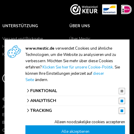
UNTERSTÜTZUNG
ÜBER UNS
Versand und Rückgabe
Über Mestic
Handbücher
Händlersuche
www.mestic.de
verwendet Cookies und ähnliche
Kontakt
Technologien, um die Website zu analysieren und zu
verbessern. Möchten Sie mehr über diese Cookies
erfahren?
Klicken Sie hier für unsere Cookie-Politik
. Sie
können Ihre Einstellungen jederzeit auf
dieser
Seite
ändern.
FUNKTIONAL
© 2026 Mestic
ANALYTISCH
Alle Preise verstehen sich inkl. MwSt.
TRACKING
Erklärung zum Datenschutz
Alleen noodzakelijke cookies accepteren
Bedingungen und Konditionen
Cookie-Einstellungen
Alle akzeptieren