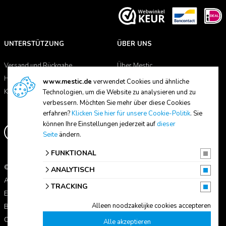
UNTERSTÜTZUNG
ÜBER UNS
Versand und Rückgabe
Über Mestic
Handbücher
Händlersuche
www.mestic.de
verwendet Cookies und ähnliche
Kontakt
Technologien, um die Website zu analysieren und zu
verbessern. Möchten Sie mehr über diese Cookies
erfahren?
Klicken Sie hier für unsere Cookie-Politik
. Sie
können Ihre Einstellungen jederzeit auf
dieser
Seite
ändern.
FUNKTIONAL
© 2026 Mestic
ANALYTISCH
Alle Preise verstehen sich inkl. MwSt.
TRACKING
Erklärung zum Datenschutz
Alleen noodzakelijke cookies accepteren
Bedingungen und Konditionen
Cookie-Einstellungen
Alle akzeptieren